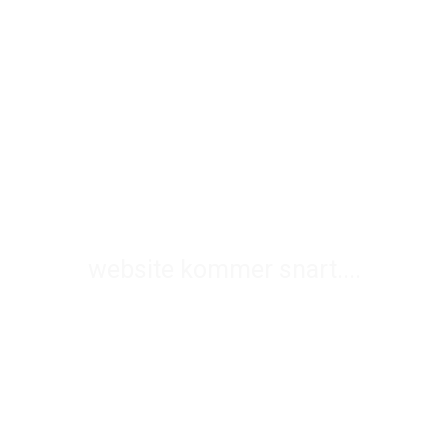
Ung i
norden
website kommer snart....